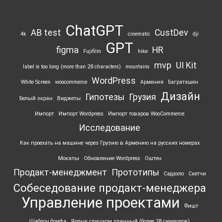
ChatGPT
AB test
CustDev
4k
cinematic
dji
GPT
figma
HR
Fujifilm
hike
mvp
UI Kit
label is too long (more than 28 characters)
mountains
WordPress
White Screen
woocommerce
Армения
Баграташен
Дизайн
Гипотезы
Грузия
Белый экран
Виджеты
Импорт
Импорт Wordpress
Импорт товаров WooCommerce
Исследование
Как проехать на машине через Грузию в Армению на русских номерах
Мокапы
Обновление Wordpress
Оштен
Продакт-менеджмент
Прототипы
Садахло
Скетчи
Собеседование продакт-менеджера
Управление проектами
Фишт
Шаблон брифа
Ярлык ‎слишком длинный (более 28 символов)