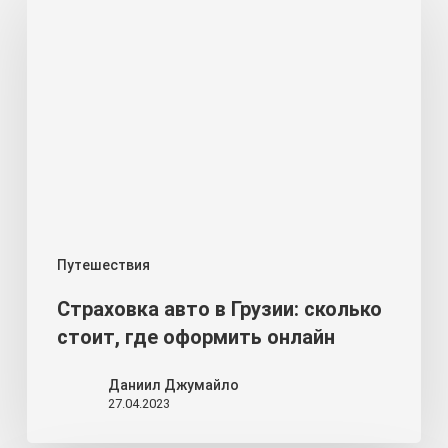
авто
в
Грузии:
сколько
стоит,
где
оформить
онлайн
Путешествия
Cтраховка авто в Грузии: сколько
стоит, где оформить онлайн
Даниил Джумайло
27.04.2023