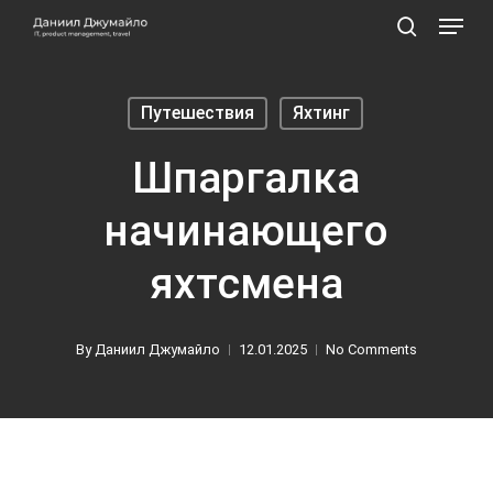
Skip
Menu
to
search
main
content
Путешествия
Яхтинг
Шпаргалка
начинающего
яхтсмена
By
Даниил Джумайло
12.01.2025
No Comments