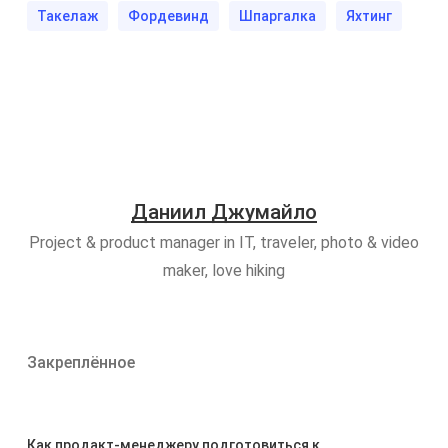
Такелаж
Фордевинд
Шпаргалка
Яхтинг
Даниил Джумайло
Project & product manager in IT, traveler, photo & video
maker, love hiking
Закреплённое
Как продакт-менеджеру подготовиться к