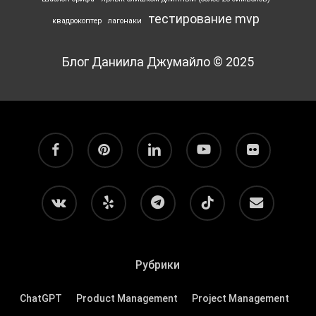
тестирование mvp
квадрокоптер
лагонаки
Блог Даниила Джумайло © 2025
facebook
pinterest
linkedin
youtube
flickr
vk
yelp
telegram
tiktok
email
Рубрики
ChatGPT
Product Management
Project Management