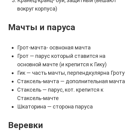
Кранец/кранц- буй, защитный (вешают
вокруг корпуса)
Мачты и паруса
Грот-мачта- освноная мачта
Грот — парус который ставится на
основной мачте (и крепится к Гику)
Гик — часть мачты, перпендкулярна Гроту
Стаксель-мачта — дополнительная мачта
Стаксель — парус, кот. крепится к
Стаксель-мачте
Шкаторина — сторона паруса
Веревки