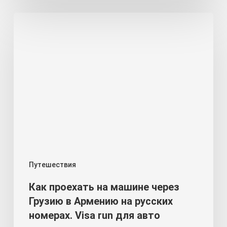
Как
проехать
на
машине
через
Грузию
в
Армению
на
русских
номерах.
Путешествия
Visa
Как проехать на машине через
run
Грузию в Армению на русских
для
номерах. Visa run для авто
авто