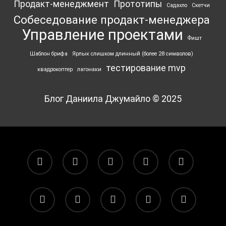
Продакт-менеджмент
Прототипы
Садахло
Скетчи
Собеседование продакт-менеджера
Управление проектами
Фишт
Шаблон брифа
Ярлык ‎слишком длинный (более 28 символов)
тестирование mvp
квадрокоптер
лагонаки
Блог Даниила Джумайло © 2025
facebook
pinterest
linkedin
youtube
flickr
vk
yelp
telegram
tiktok
email