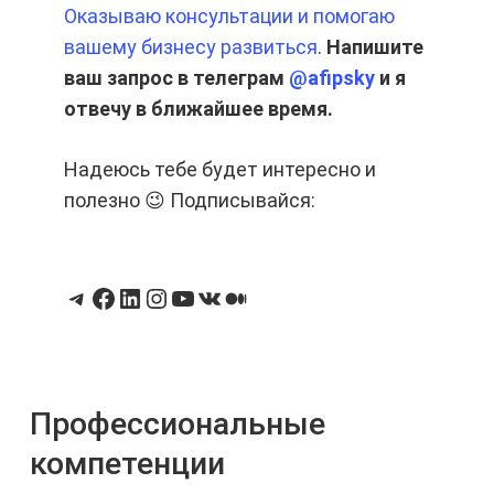
Оказываю консультации и помогаю
вашему бизнесу развиться
.
Напишите
ваш запрос в телеграм
@afipsky
и я
отвечу в ближайшее время.
Надеюсь тебе будет интересно и
полезно 😉 Подписывайся:
Telegram
Facebook
LinkedIn
Instagram
YouTube
ВКонтакте
Средний
Профессиональные
компетенции