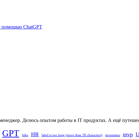
 с помощью ChatGPT
-менеджер. Делюсь опытом работы в IT продуктах. А ещё путеше
GPT
HR
mvp
U
hike
label is too long (more than 28 characters)
mountains