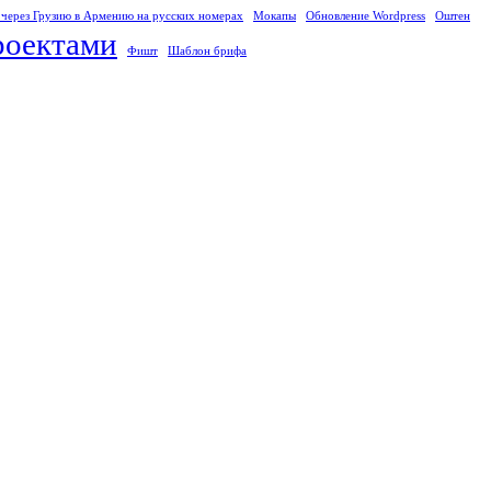
 через Грузию в Армению на русских номерах
Мокапы
Обновление Wordpress
Оштен
роектами
Фишт
Шаблон брифа