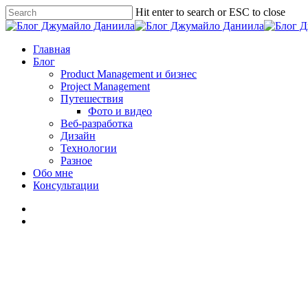
Skip
Hit enter to search or ESC to close
to
Close
main
Search
content
search
Menu
Главная
Блог
Product Management и бизнес
Project Management
Путешествия
Фото и видео
Веб-разработка
Дизайн
Технологии
Разное
Обо мне
Консультации
facebook
linkedin
youtube
instagram
vk
telegram
medium
search