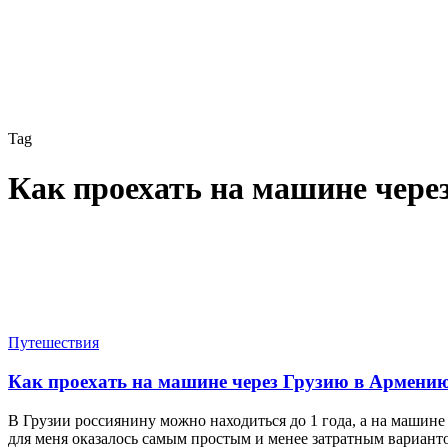
Tag
Как проехать на машине чере
Как
Путешествия
проехать
на
Как проехать на машине через Грузию в Армению 
машине
через
В Грузии россиянину можно находиться до 1 года, а на машине
Грузию
для меня оказалось самым простым и менее затратным вариан