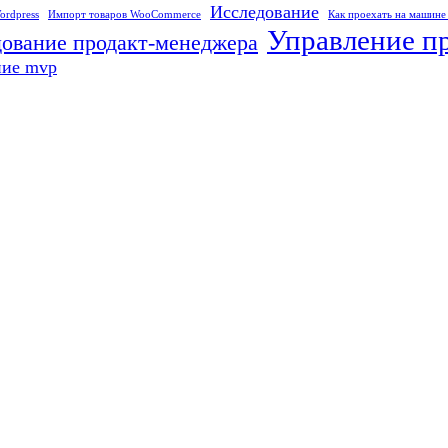
Исследование
ordpress
Импорт товаров WooCommerce
Как проехать на машине
Управление п
ование продакт-менеджера
ние mvp