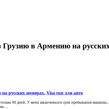
з Грузию в Армению на русски
на русских номерах. Visa run для авто
 только 90 дней. У меня заканчивался срок пребывания машины, 
том:…