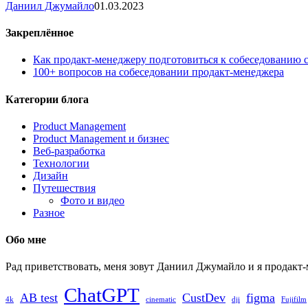
в
Даниил Джумайло
01.03.2023
Армению
на
Закреплённое
русских
номерах.
Как продакт-менеджеру подготовиться к собеседованию
Visa
100+ вопросов на собеседовании продакт-менеджера
run
для
Категории блога
авто
Product Management
Product Management и бизнес
Веб-разработка
Технологии
Дизайн
Путешествия
Фото и видео
Разное
Обо мне
Рад приветствовать, меня зовут Даниил Джумайло и я продакт
ChatGPT
AB test
CustDev
figma
4k
cinematic
dji
Fujifilm