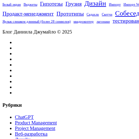
Дизайн
Гипотезы
Грузия
Белый экран
Виджеты
Импорт
Импорт W
Собесед
Продакт-менеджмент
Прототипы
Садахло
Скетчи
тестирова
Ярлык ‎слишком длинный (более 28 символов)
квадрокоптер
лагонаки
Блог Даниила Джумайло © 2025
facebook
pinterest
linkedin
youtube
flickr
vk
yelp
telegram
tiktok
email
Рубрики
ChatGPT
Product Management
Project Management
Веб-разработка