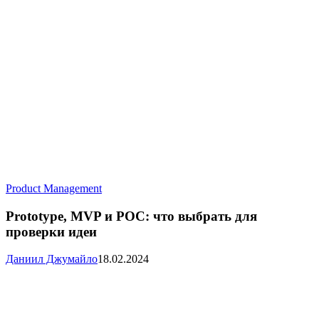
Prototype,
Product Management
MVP
и
Prototype, MVP и POC: что выбрать для
POC:
проверки идеи
что
выбрать
Даниил Джумайло
18.02.2024
для
проверки
идеи