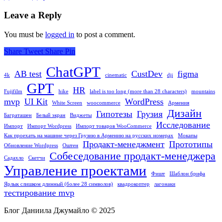
продуктовых
Leave a Reply
дизайнеров
о
You must be
logged in
to post a comment.
UI/UX
и
Share
Tweet
Share
Pin
веб-
дизайне
ChatGPT
AB test
CustDev
figma
4k
cinematic
dji
GPT
HR
Fujifilm
hike
label is too long (more than 28 characters)
mountains
mvp
UI Kit
WordPress
White Screen
woocommerce
Армения
Дизайн
Гипотезы
Грузия
Баграташен
Белый экран
Виджеты
Исследование
Импорт
Импорт Wordpress
Импорт товаров WooCommerce
Как проехать на машине через Грузию в Армению на русских номерах
Мокапы
Продакт-менеджмент
Прототипы
Обновление Wordpress
Оштен
Собеседование продакт-менеджера
Садахло
Скетчи
Управление проектами
Фишт
Шаблон брифа
Ярлык ‎слишком длинный (более 28 символов)
квадрокоптер
лагонаки
тестирование mvp
Блог Даниила Джумайло © 2025