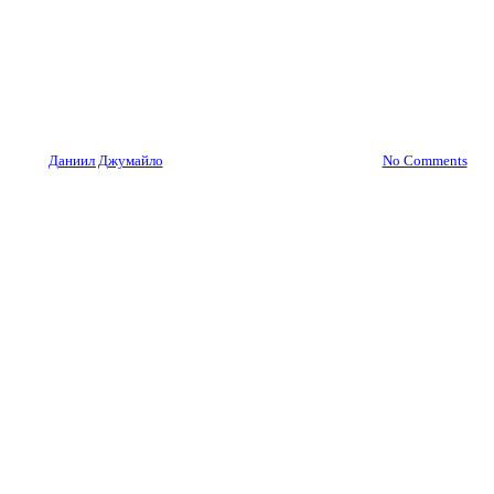
100+ вопросов на
собеседовании продакт-
менеджера
By
Даниил Джумайло
23.03.2023
3 февраля, 2024
No Comments