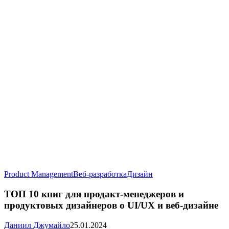
ТОП
Product Management
Веб-разработка
Дизайн
10
книг
ТОП 10 книг для продакт-менеджеров и
для
продуктовых дизайнеров о UI/UX и веб-дизайне
продакт-
менеджеров
Даниил Джумайло
25.01.2024
и