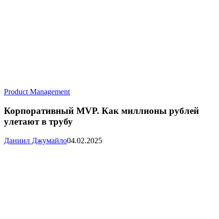
Корпоративный
Product Management
MVP.
Как
Корпоративный MVP. Как миллионы рублей
миллионы
улетают в трубу
рублей
улетают
Даниил Джумайло
04.02.2025
в
трубу