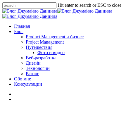
Skip
Hit enter to search or ESC to close
to
Close
main
Search
content
search
Menu
Главная
Блог
Product Management и бизнес
Project Management
Путешествия
Фото и видео
Веб-разработка
Дизайн
Технологии
Разное
Обо мне
Консультации
facebook
linkedin
youtube
instagram
vk
telegram
medium
search
Product Management