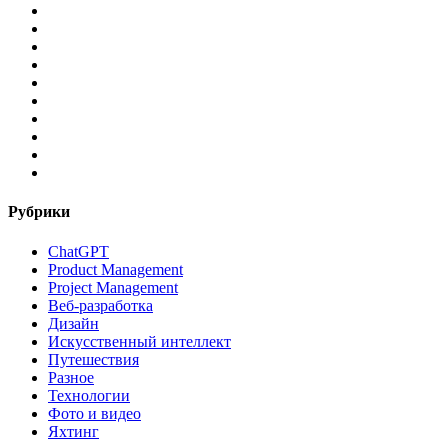
facebook
pinterest
linkedin
youtube
flickr
vk
yelp
telegram
tiktok
email
Рубрики
ChatGPT
Product Management
Project Management
Веб-разработка
Дизайн
Искусственный интеллект
Путешествия
Разное
Технологии
Фото и видео
Яхтинг