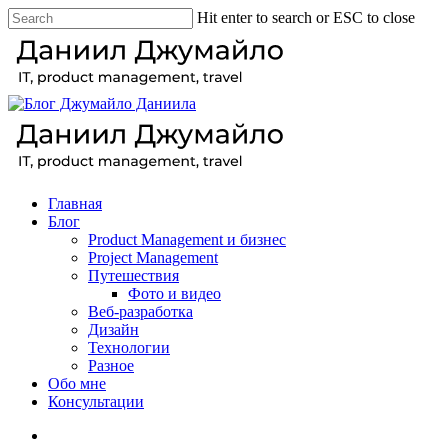
Skip
Hit enter to search or ESC to close
to
Close
main
Search
content
search
Menu
Главная
Блог
Product Management и бизнес
Project Management
Путешествия
Фото и видео
Веб-разработка
Дизайн
Технологии
Разное
Обо мне
Консультации
facebook
linkedin
youtube
instagram
vk
telegram
medium