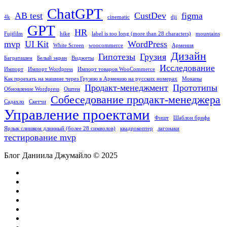
ChatGPT
AB test
CustDev
figma
4k
cinematic
dji
GPT
HR
Fujifilm
hike
label is too long (more than 28 characters)
mountains
mvp
UI Kit
WordPress
White Screen
woocommerce
Армения
Дизайн
Гипотезы
Грузия
Баграташен
Белый экран
Виджеты
Исследование
Импорт
Импорт Wordpress
Импорт товаров WooCommerce
Как проехать на машине через Грузию в Армению на русских номерах
Мокапы
Продакт-менеджмент
Прототипы
Обновление Wordpress
Оштен
Собеседование продакт-менеджера
Садахло
Скетчи
Управление проектами
Фишт
Шаблон брифа
Ярлык ‎слишком длинный (более 28 символов)
квадрокоптер
лагонаки
тестирование mvp
Блог Даниила Джумайло © 2025
facebook
pinterest
linkedin
youtube
flickr
vk
yelp