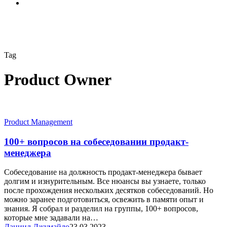
search
Tag
Product Owner
100+
Product Management
вопросов
на
100+ вопросов на собеседовании продакт-
собеседовании
менеджера
продакт-
менеджера
Собеседование на должность продакт-менеджера бывает
долгим и изнурительным. Все нюансы вы узнаете, только
после прохождения нескольких десятков собеседований. Но
можно заранее подготовиться, освежить в памяти опыт и
знания. Я собрал и разделил на группы, 100+ вопросов,
которые мне задавали на…
Даниил Джумайло
23.03.2023