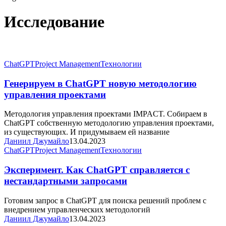
Исследование
Генерируем
ChatGPT
Project Management
Технологии
в
ChatGPT
Генерируем в ChatGPT новую методологию
новую
управления проектами
методологию
управления
Методология управления проектами IMPACT. Собираем в
проектами
ChatGPT собственную методологию управления проектами,
из существующих. И придумываем ей название
Даниил Джумайло
13.04.2023
Эксперимент.
ChatGPT
Project Management
Технологии
Как
ChatGPT
Эксперимент. Как ChatGPT справляется с
справляется
нестандартными запросами
с
нестандартными
Готовим запрос в ChatGPT для поиска решений проблем с
запросами
внедрением управленческих методологий
Даниил Джумайло
13.04.2023