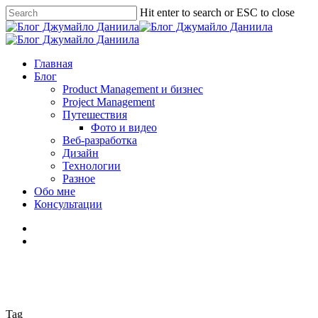
Skip
Hit enter to search or ESC to close
to
Close
main
Search
content
search
Menu
Главная
Блог
Product Management и бизнес
Project Management
Путешествия
Фото и видео
Веб-разработка
Дизайн
Технологии
Разное
Обо мне
Консультации
facebook
linkedin
youtube
instagram
vk
telegram
medium
search
Tag