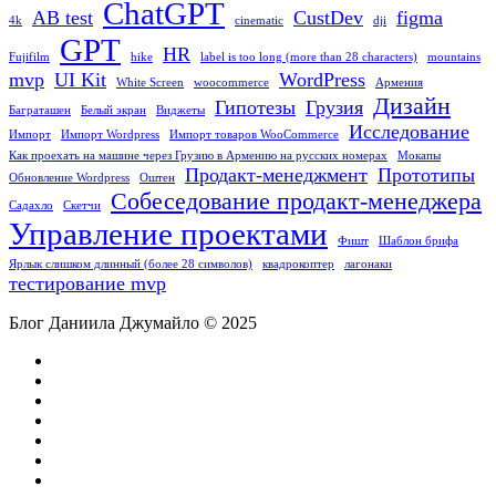
ChatGPT
AB test
CustDev
figma
4k
cinematic
dji
GPT
HR
Fujifilm
hike
label is too long (more than 28 characters)
mountains
mvp
UI Kit
WordPress
White Screen
woocommerce
Армения
Дизайн
Гипотезы
Грузия
Баграташен
Белый экран
Виджеты
Исследование
Импорт
Импорт Wordpress
Импорт товаров WooCommerce
Как проехать на машине через Грузию в Армению на русских номерах
Мокапы
Продакт-менеджмент
Прототипы
Обновление Wordpress
Оштен
Собеседование продакт-менеджера
Садахло
Скетчи
Управление проектами
Фишт
Шаблон брифа
Ярлык ‎слишком длинный (более 28 символов)
квадрокоптер
лагонаки
тестирование mvp
Блог Даниила Джумайло © 2025
facebook
pinterest
linkedin
youtube
flickr
vk
yelp