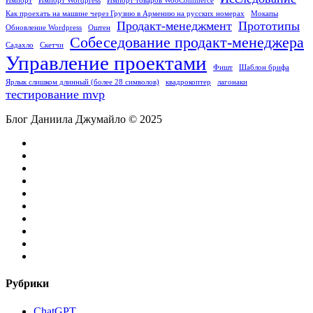
Импорт
Импорт Wordpress
Импорт товаров WooCommerce
Как проехать на машине через Грузию в Армению на русских номерах
Мокапы
Продакт-менеджмент
Прототипы
Обновление Wordpress
Оштен
Собеседование продакт-менеджера
Садахло
Скетчи
Управление проектами
Фишт
Шаблон брифа
Ярлык ‎слишком длинный (более 28 символов)
квадрокоптер
лагонаки
тестирование mvp
Блог Даниила Джумайло © 2025
facebook
pinterest
linkedin
youtube
flickr
vk
yelp
telegram
tiktok
email
Рубрики
ChatGPT