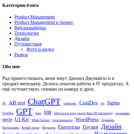
Категории блога
Product Management
Product Management и бизнес
Веб-разработка
Технологии
Дизайн
Путешествия
Фото и видео
Разное
Обо мне
Рад приветствовать, меня зовут Даниил Джумайло и я
продакт-менеджер. Делюсь опытом работы в IT продуктах. А
ещё путешествую, снимаю на камеру и дрон.
ChatGPT
AB test
CustDev
figma
4k
cinematic
dji
GPT
HR
Fujifilm
hike
label is too long (more than 28 characters)
mountains
mvp
UI Kit
WordPress
White Screen
woocommerce
Армения
Дизайн
Гипотезы
Грузия
Баграташен
Белый экран
Виджеты
Исследование