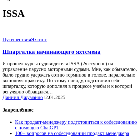
ISSA
Шпаргалка
Путешествия
Яхтинг
начинающего
яхтсмена
Шпаргалка начинающего яхтсмена
Я прошел курсы судоводителя ISSA (2я ступень) на
управление парусно-моторными судами. Мне, как обывателю,
было трудно удержать сотню терминов в голове, параллельно
выполняя практику. По этому поводу, подготовил себе
шпаргалку, которую дополнял в процессе учебы и к которой
регулярно обращался…
Даниил Джумайло
12.01.2025
Закреплённое
Как продакт-менеджеру подготовиться к собеседованию
с помощью ChatGPT
100+ вопросов на собеседовании продакт-менеджера