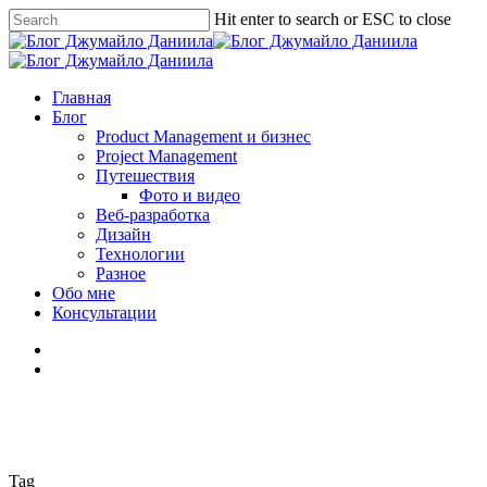
Skip
Hit enter to search or ESC to close
to
Close
main
Search
content
search
Menu
Главная
Блог
Product Management и бизнес
Project Management
Путешествия
Фото и видео
Веб-разработка
Дизайн
Технологии
Разное
Обо мне
Консультации
facebook
linkedin
youtube
instagram
vk
telegram
medium
search
Tag