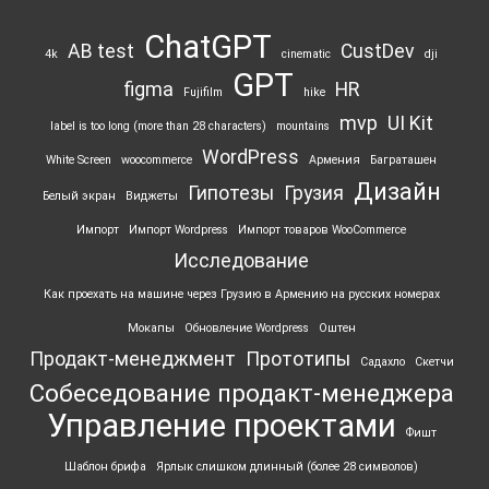
ChatGPT
AB test
CustDev
4k
cinematic
dji
GPT
figma
HR
Fujifilm
hike
mvp
UI Kit
label is too long (more than 28 characters)
mountains
WordPress
White Screen
woocommerce
Армения
Баграташен
Дизайн
Гипотезы
Грузия
Белый экран
Виджеты
Импорт
Импорт Wordpress
Импорт товаров WooCommerce
Исследование
Как проехать на машине через Грузию в Армению на русских номерах
Мокапы
Обновление Wordpress
Оштен
Продакт-менеджмент
Прототипы
Садахло
Скетчи
Собеседование продакт-менеджера
Управление проектами
Фишт
Шаблон брифа
Ярлык ‎слишком длинный (более 28 символов)