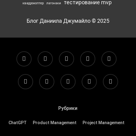
тестирование mvp
квадрокоптер
лагонаки
Блог Даниила Джумайло © 2025
facebook
pinterest
linkedin
youtube
flickr
vk
yelp
telegram
tiktok
email
Рубрики
ChatGPT
Product Management
Project Management