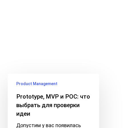
Skip
Menu
to
search
main
Tag
content
POC
Prototype,
Product Management
MVP
и
Prototype, MVP и POC: что
POC:
выбрать для проверки
что
идеи
выбрать
для
Допустим у вас появилась