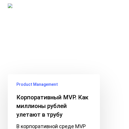
Skip
Menu
to
search
main
Tag
content
Разработка mvp
Корпоративный
Product Management
MVP.
Как
Корпоративный MVP. Как
миллионы
миллионы рублей
рублей
улетают в трубу
улетают
в
В корпоративной среде MVP