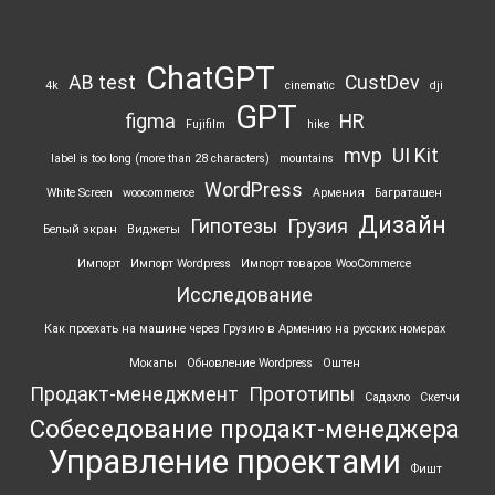
ChatGPT
AB test
CustDev
4k
cinematic
dji
GPT
figma
HR
Fujifilm
hike
mvp
UI Kit
label is too long (more than 28 characters)
mountains
WordPress
White Screen
woocommerce
Армения
Баграташен
Дизайн
Гипотезы
Грузия
Белый экран
Виджеты
Импорт
Импорт Wordpress
Импорт товаров WooCommerce
Исследование
Как проехать на машине через Грузию в Армению на русских номерах
Мокапы
Обновление Wordpress
Оштен
Продакт-менеджмент
Прототипы
Садахло
Скетчи
Собеседование продакт-менеджера
Управление проектами
Фишт