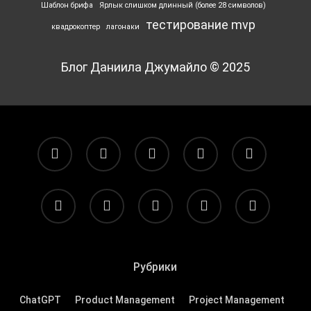
Шаблон брифа
Ярлык ‎слишком длинный (более 28 символов)
тестирование mvp
квадрокоптер
лагонаки
Блог Даниила Джумайло © 2025
facebook
pinterest
linkedin
youtube
flickr
vk
yelp
telegram
tiktok
email
Рубрики
ChatGPT
Product Management
Project Management