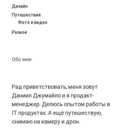
Дизайн
Путешествия
Фото и видео
Разное
mvp
UI Kit
ters)
mountains
White Screen
woocommerce
Обо мне
Исследование
Импорт товаров WooCommerce
джмент
Прототипы
Садахло
Скетчи
аблон брифа
Ярлык ‎слишком длинный (более 28 символов)
Рад приветствовать, меня зовут
Даниил Джумайло и я продакт-
менеджер. Делюсь опытом работы в
IT продуктах. А ещё путешествую,
снимаю на камеру и дрон.