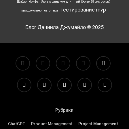
Шаблон брифа
Ярлык ‎слишком длинный (более 28 символов)
тестирование mvp
квадрокоптер
лагонаки
Блог Даниила Джумайло © 2025
facebook
pinterest
linkedin
youtube
flickr
vk
yelp
telegram
tiktok
email
Рубрики
ChatGPT
Product Management
Project Management