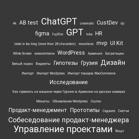
ChatGPT
AB test
CustDev
4k
cinematic
dji
GPT
figma
HR
Fujifilm
hike
mvp
UI Kit
label is too long (more than 28 characters)
mountains
WordPress
White Screen
woocommerce
Армения
Баграташен
Дизайн
Гипотезы
Грузия
Белый экран
Виджеты
Импорт
Импорт Wordpress
Импорт товаров WooCommerce
Исследование
Как проехать на машине через Грузию в Армению на русских номерах
Мокапы
Обновление Wordpress
Оштен
Продакт-менеджмент
Прототипы
Садахло
Скетчи
Собеседование продакт-менеджера
Управление проектами
Фишт