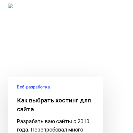
Skip
Menu
to
search
main
Tag
content
хостинг сайта
Как
Веб-разработка
выбрать
хостинг
Как выбрать хостинг для
для
сайта
сайта
Разрабатываю сайты с 2010
года. Перепробовал много