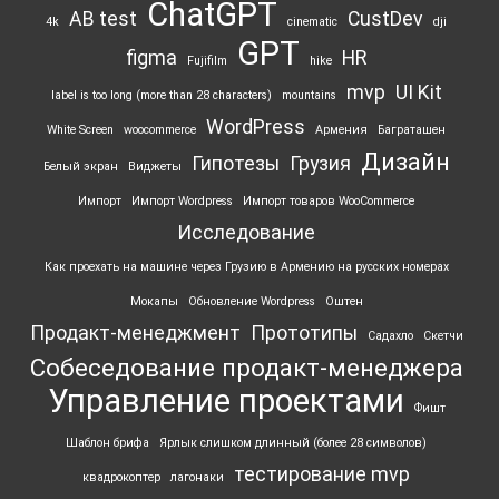
ChatGPT
AB test
CustDev
4k
cinematic
dji
GPT
figma
HR
Fujifilm
hike
mvp
UI Kit
label is too long (more than 28 characters)
mountains
WordPress
White Screen
woocommerce
Армения
Баграташен
Дизайн
Гипотезы
Грузия
Белый экран
Виджеты
Импорт
Импорт Wordpress
Импорт товаров WooCommerce
Исследование
Как проехать на машине через Грузию в Армению на русских номерах
Мокапы
Обновление Wordpress
Оштен
Продакт-менеджмент
Прототипы
Садахло
Скетчи
Собеседование продакт-менеджера
Управление проектами
Фишт
Шаблон брифа
Ярлык ‎слишком длинный (более 28 символов)
тестирование mvp
квадрокоптер
лагонаки