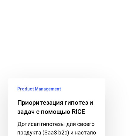
Skip
Menu
to
search
main
Tag
content
Confidence
Приоритезация
Product Management
гипотез
и
Приоритезация гипотез и
задач
задач с помощью RICE
с
Дописал гипотезы для своего
помощью
продукта (SaaS b2c) и настало
RICE