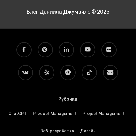
Блог Даниила Джумайло © 2025
facebook
pinterest
linkedin
youtube
flickr
vk
yelp
telegram
tiktok
email
Рубрики
ChatGPT
Product Management
Project Management
Веб-разработка
Дизайн