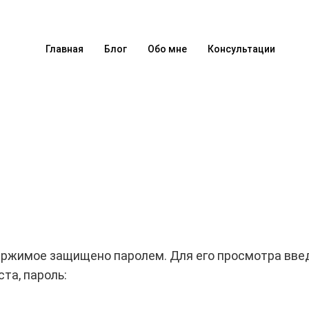
Главная
Блог
Обо мне
Консультации
ержимое защищено паролем. Для его просмотра введ
та, пароль: