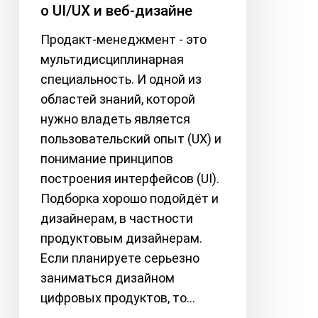
о UI/UX и веб-дизайне
продуктовых
дизайнеров
Продакт-менеджмент - это
о
мультидисциплинарная
UI/UX
специальность. И одной из
и
областей знаний, которой
веб-
нужно владеть является
дизайне
пользовательский опыт (UX) и
понимание принципов
построения интерфейсов (UI).
Подборка хорошо подойдёт и
дизайнерам, в частности
продуктовым дизайнерам.
Если планируете серьезно
заниматься дизайном
цифровых продуктов, то…