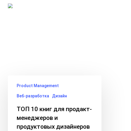
Skip
Menu
to
search
main
Tag
content
ux
ТОП
Product Management
10
книг
Веб-разработка
Дизайн
для
ТОП 10 книг для продакт-
продакт-
менеджеров и
менеджеров
продуктовых дизайнеров
и