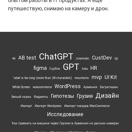
опытом работы в IT продуктах. А ещё
путешествую, снимаю на камеру и дрон.
ChatGPT
AB test
CustDev
4k
cinematic
dji
GPT
figma
HR
Fujifilm
hike
mvp
UI Kit
label is too long (more than 28 characters)
mountains
WordPress
White Screen
woocommerce
Армения
Баграташен
Дизайн
Гипотезы
Грузия
Белый экран
Виджеты
Импорт
Импорт Wordpress
Импорт товаров WooCommerce
Исследование
Как проехать на машине через Грузию в Армению на русских номерах