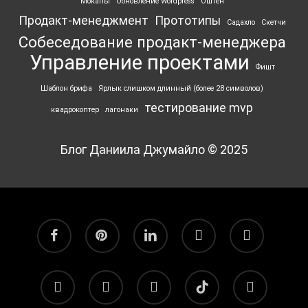
Мокапы
Обновление Wordpress
Оштен
Продакт-менеджмент
Прототипы
Садахло
Скетчи
Собеседование продакт-менеджера
Управление проектами
Фишт
Шаблон брифа
Ярлык ‎слишком длинный (более 28 символов)
тестирование mvp
квадрокоптер
лагонаки
Блог Даниила Джумайло © 2025
facebook
pinterest
linkedin
youtube
flickr
vk
yelp
telegram
tiktok
email