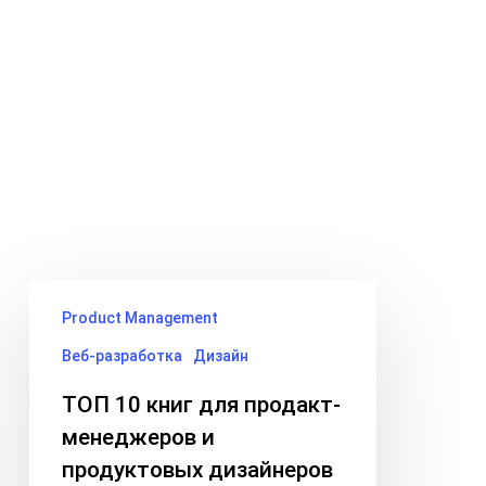
Skip
Menu
to
search
main
Tag
content
ux/ui
ТОП
Product Management
10
книг
Веб-разработка
Дизайн
для
ТОП 10 книг для продакт-
продакт-
менеджеров и
менеджеров
продуктовых дизайнеров
и