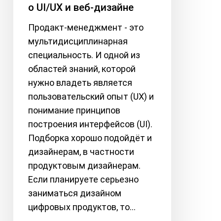
о UI/UX и веб-дизайне
продуктовых
дизайнеров
Продакт-менеджмент - это
о
мультидисциплинарная
UI/UX
специальность. И одной из
и
областей знаний, которой
веб-
нужно владеть является
дизайне
пользовательский опыт (UX) и
понимание принципов
построения интерфейсов (UI).
Подборка хорошо подойдёт и
дизайнерам, в частности
продуктовым дизайнерам.
Если планируете серьезно
заниматься дизайном
цифровых продуктов, то…