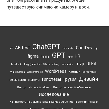
опытом работы в IT продуктах. А ещё
путешествую, снимаю на камеру и дрон.
ChatGPT
AB test
CustDev
4k
cinematic
dji
GPT
figma
HR
Fujifilm
hike
mvp
UI Kit
label is too long (more than 28 characters)
mountains
WordPress
White Screen
woocommerce
Армения
Баграташен
Дизайн
Гипотезы
Грузия
Белый экран
Виджеты
Импорт
Импорт Wordpress
Импорт товаров WooCommerce
Исследование
Как проехать на машине через Грузию в Армению на русских номерах