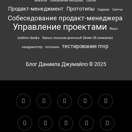
Мокапы
Обновление Wordpress
Оштен
Продакт-менеджмент
Прототипы
Садахло
Скетчи
Собеседование продакт-менеджера
Управление проектами
Фишт
Шаблон брифа
Ярлык ‎слишком длинный (более 28 символов)
тестирование mvp
квадрокоптер
лагонаки
Блог Даниила Джумайло © 2025
facebook
pinterest
linkedin
youtube
flickr
vk
yelp
telegram
tiktok
email