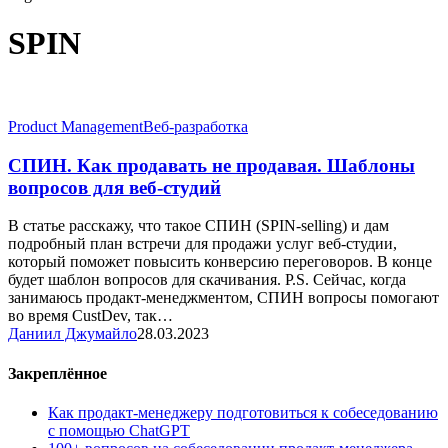
SPIN
СПИН.
Product Management
Веб-разработка
Как
продавать
СПИН. Как продавать не продавая. Шаблоны
не
вопросов для веб-студий
продавая.
Шаблоны
В статье расскажу, что такое СПИН (SPIN-selling) и дам
вопросов
подробный план встречи для продажи услуг веб-студии,
для
который поможет повысить конверсию переговоров. В конце
веб-
будет шаблон вопросов для скачивания. P.S. Сейчас, когда
студий
занимаюсь продакт-менеджментом, СПИН вопросы помогают
во время CustDev, так…
Даниил Джумайло
28.03.2023
Закреплённое
Как продакт-менеджеру подготовиться к собеседованию
с помощью ChatGPT