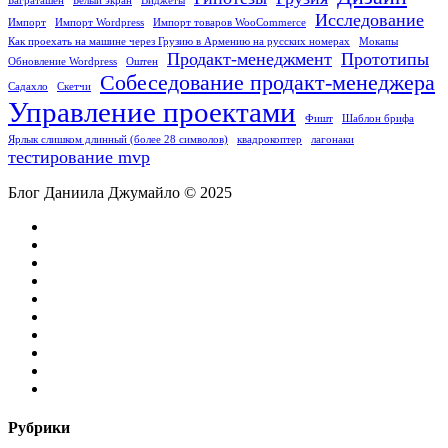
Баграташен
Белый экран
Виджеты
Исследование
Импорт
Импорт Wordpress
Импорт товаров WooCommerce
Как проехать на машине через Грузию в Армению на русских номерах
Мокапы
Продакт-менеджмент
Прототипы
Обновление Wordpress
Оштен
Собеседование продакт-менеджера
Садахло
Скетчи
Управление проектами
Фишт
Шаблон брифа
Ярлык ‎слишком длинный (более 28 символов)
квадрокоптер
лагонаки
тестирование mvp
Блог Даниила Джумайло © 2025
facebook
pinterest
linkedin
youtube
flickr
vk
yelp
telegram
tiktok
email
Рубрики