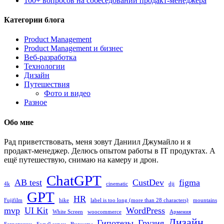
100+ вопросов на собеседовании продакт-менеджера
Категории блога
Product Management
Product Management и бизнес
Веб-разработка
Технологии
Дизайн
Путешествия
Фото и видео
Разное
Обо мне
Рад приветствовать, меня зовут Даниил Джумайло и я
продакт-менеджер. Делюсь опытом работы в IT продуктах. А
ещё путешествую, снимаю на камеру и дрон.
ChatGPT
AB test
CustDev
figma
4k
cinematic
dji
GPT
HR
Fujifilm
hike
label is too long (more than 28 characters)
mountains
mvp
UI Kit
WordPress
White Screen
woocommerce
Армения
Дизайн
Гипотезы
Грузия