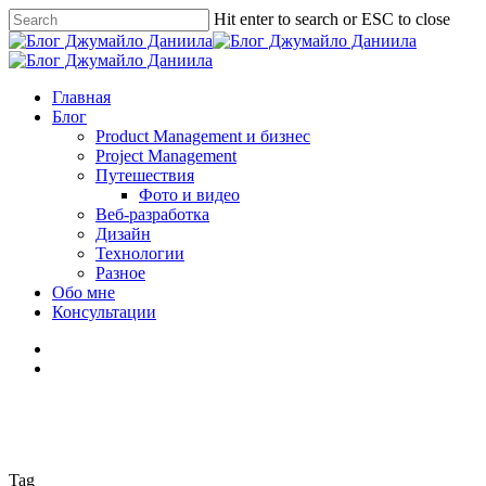
Skip
Hit enter to search or ESC to close
to
Close
main
Search
content
search
Menu
Главная
Блог
Product Management и бизнес
Project Management
Путешествия
Фото и видео
Веб-разработка
Дизайн
Технологии
Разное
Обо мне
Консультации
facebook
linkedin
youtube
instagram
vk
telegram
medium
search
Tag