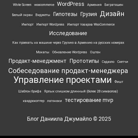
WordPress
White Screen
woocommerce
Армения
Баграташен
Дизайн
Гипотезы
Грузия
Белый экран
Виджеты
Импорт
Импорт Wordpress
Импорт товаров WooCommerce
Исследование
Как проехать на машине через Грузию в Армению на русских номерах
Мокапы
Обновление Wordpress
Оштен
Продакт-менеджмент
Прототипы
Садахло
Скетчи
Собеседование продакт-менеджера
Управление проектами
Фишт
Шаблон брифа
Ярлык ‎слишком длинный (более 28 символов)
тестирование mvp
квадрокоптер
лагонаки
Блог Даниила Джумайло © 2025