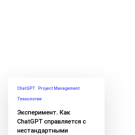
Skip
Menu
to
search
main
Tag
content
prompt
Эксперимент.
ChatGPT
Project Management
Как
ChatGPT
Технологии
справляется
Эксперимент. Как
с
ChatGPT справляется с
нестандартными
нестандартными
запросами