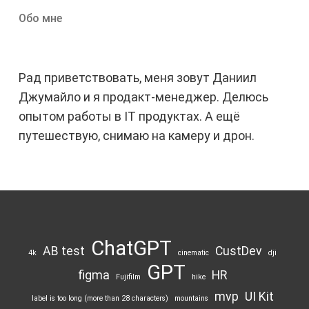
Обо мне
Рад приветствовать, меня зовут Даниил
Джумайло и я продакт-менеджер. Делюсь
опытом работы в IT продуктах. А ещё
путешествую, снимаю на камеру и дрон.
ChatGPT
AB test
CustDev
4k
cinematic
dji
GPT
figma
HR
Fujifilm
hike
mvp
UI Kit
label is too long (more than 28 characters)
mountains