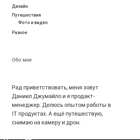
Дизайн
Путешествия
Фото и видео
Разное
mvp
UI Kit
ters)
mountains
White Screen
woocommerce
Исследование
Импорт товаров WooCommerce
Обо мне
джмент
Прототипы
Садахло
Скетчи
аблон брифа
Ярлык ‎слишком длинный (более 28 символов)
Рад приветствовать, меня зовут
Даниил Джумайло и я продакт-
менеджер. Делюсь опытом работы в
IT продуктах. А ещё путешествую,
снимаю на камеру и дрон.
tiktok
email